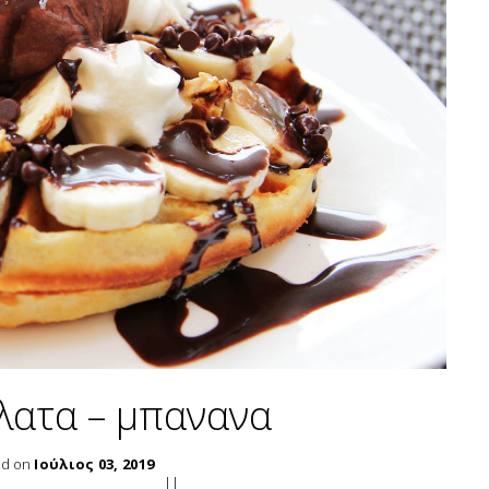
λατα – μπανανα
ed on
Ιούλιος
03
,
2019