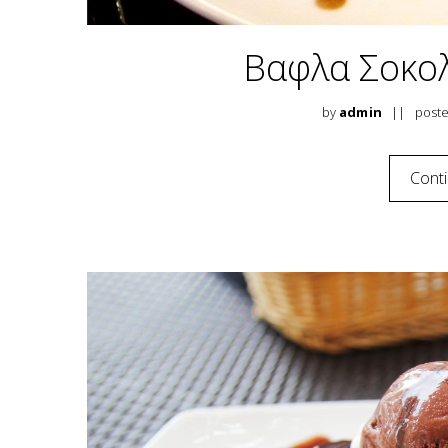
Βαφλα Σοκο
by
admin
post
Cont