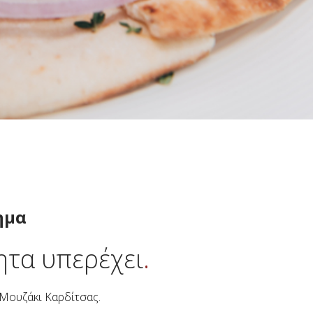
ημα
.
ητα υπερέχει
 Μουζάκι Καρδίτσας.